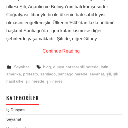
ülkesi Şili, Arjantin ve Bolivya’nın batı komşusudur.
Coğrafyası itibariyle bu iki ülkenin batı sahil kıyısı
olmasını engellemiştir. Ülkenin %40’dan fazla bölümü
başkent Santiago’da , geri kalan kısmı ise diğer
şehirlerde yaşamaktadır. Şili’de, diğer Güney…
Continue Reading
→
Seyahat
blog
,
dünya haritası şili nerede
,
latin
amerika
,
protesto
,
santiago
,
santiago nerede
,
seyahat
,
şili
,
şili
nasıl ülke
,
şili nerede
,
şili neresi
KATEGORILER
İş Dünyası
Seyahat