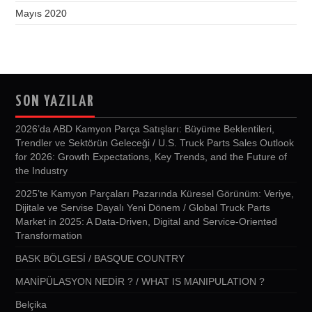
Mayıs 2020
SON YAZILAR
2026’da ABD Kamyon Parça Satışları: Büyüme Beklentileri,
Trendler ve Sektörün Geleceği / U.S. Truck Parts Sales Outlook
for 2026: Growth Expectations, Key Trends, and the Future of
the Industry
2025’te Kamyon Parçaları Pazarında Küresel Görünüm: Veriye,
Dijitale ve Servise Dayalı Yeni Dönem / Global Truck Parts
Market in 2025: A Data-Driven, Digital and Service-Oriented
Transformation
BASK BÖLGESİ / BASQUE COUNTRY
MANİPÜLASYON NEDİR ? / WHAT IS MANIPULATION ?
Belçika