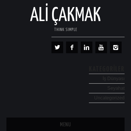
ALI ÇAKMAK
THINK SIMPLE
KATEGORILER
İş Dünyası
Seyahat
Uncategorized
MENU