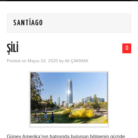
ANASAYFA
SANTIAGO
HAKKIMDA
İŞ DÜNYASI
ŞİLİ
0
SEYAHATLER
Posted on
Mayıs 24, 2020
by
Ali ÇAKMAK
Güney Amerika’nın batısında bulunan bölgenin güzide